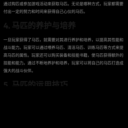
通过购匹或参加游戏活动来获取马匹。无论是哪种方式，玩家都需要
付出一定的努力和时间来获得自己心仪的马匹。
4. 马匹的养护与培养
一旦玩家获得了马匹，就需要对其进行养护和培养，以提高其性能和
战斗能力。玩家可以通过喂养马匹、清洁马匹、训练马匹等方式来提
高马匹的属性。玩家还可以购买装备和技能书籍，使马匹获得额外的
技能和能力。通过不断地养护和培养，玩家可以将自己的马匹打造成
强大的战斗伙伴。
5. 马匹的运用技巧
在魔兽世界中，玩家需要掌握一些马匹的运用技巧，以便在战斗和探
索中发挥出最大的效果。玩家需要了解不同种类的马匹的特点和属
性，选择适合自己的马匹。玩家需要学会驾驭马匹，在不同地形和环
境中灵活运用马匹的移动能力。玩家还可以利用马匹的战斗技能和特