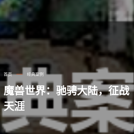
首页
经典案例
魔兽世界：驰骋大陆，征战
天涯