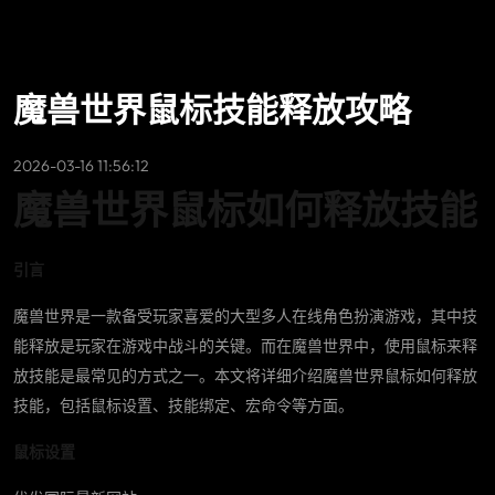
魔兽世界鼠标技能释放攻略
2026-03-16 11:56:12
魔兽世界鼠标如何释放技能
引言
魔兽世界是一款备受玩家喜爱的大型多人在线角色扮演游戏，其中技
能释放是玩家在游戏中战斗的关键。而在魔兽世界中，使用鼠标来释
放技能是最常见的方式之一。本文将详细介绍魔兽世界鼠标如何释放
技能，包括鼠标设置、技能绑定、宏命令等方面。
鼠标设置