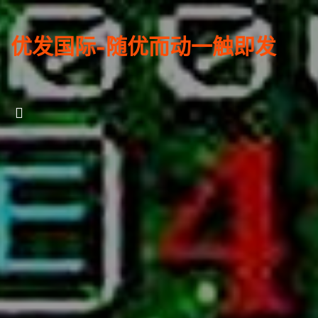
优发国际-随优而动一触即发