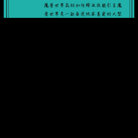
宏命令
除了技能绑定，玩家还可以使用宏命令来更灵活地释放技能。宏命令
是一系列指令的集合，可以在一个按键上触发多个技能的释放。通过
宏命令，玩家可以将多个技能按照特定的顺序和条件组合在一起，实
现更复杂的战斗策略。例如，玩家可以创建一个宏命令，将连击技能
和爆发技能组合在一起，以便在战斗中更好地发挥角色的输出能力。
鼠标点击